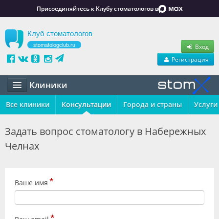
Присоединяйтесь к Клубу стоматологов в
Клуб стоматологов
stomatologclub.ru
Вход
Регистрация
Клиники
Все клиники
Статьи
Консультации
Города и страны
Услуги
Маркет
Задать вопрос стоматологу в Набережных
Челнах
Обучение
Вакансии
*
Ваше имя
Резюме
Объявления
*