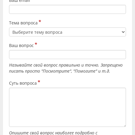
Ваш email
Видео
Форум
*
Тема вопроса
Клиники
Специалисты
*
Ваш вопрос
Галерея
Называйте свой вопрос правильно и точно. Запрещено
Блоги
писать просто "Посмотрите", "Помогите" и т.д.
Лаборатории
*
Суть вопроса
Опишите свой вопрос наиболее подробно с