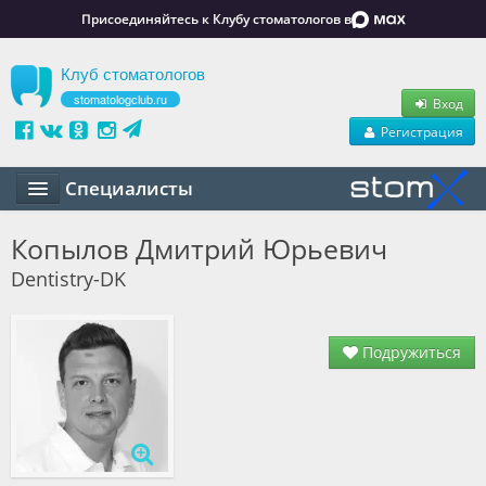
Присоединяйтесь к Клубу стоматологов в
Клуб стоматологов
stomatologclub.ru
Вход
Регистрация
Специалисты
Статьи
Копылов Дмитрий Юрьевич
Dentistry-DK
Маркет
Обучение
Подружиться
Вакансии
Резюме
Объявления