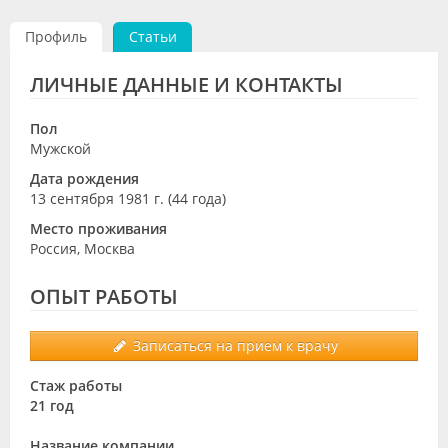
Видео
Профиль
Статьи
Форум
ЛИЧНЫЕ ДАННЫЕ И КОНТАКТЫ
Клиники
Пол
Специалисты
Мужской
Дата рождения
Галерея
13 сентября 1981 г. (44 года)
Блоги
Место проживания
Россия, Москва
Лаборатории
ОПЫТ РАБОТЫ
Записаться на прием к врачу
Стаж работы
21 год
Название компании