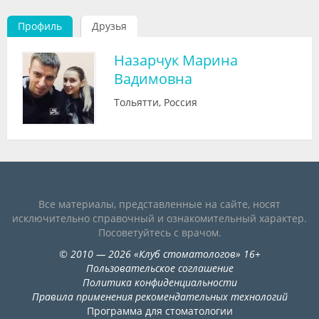
Видео
Профиль
Друзья
Форум
Назарчук Марина
Клиники
Вадимовна
Специалисты
Тольятти, Россия
Галерея
Блоги
Лаборатории
Все материалы, представленные на сайте, носят
исключительно справочный и ознакомительный характер.
Посоветуйтесь с врачом.
©
2010
— 2026
«
Клуб стоматологов
»
16+
Пользовательское соглашение
Политика конфиденциальности
Правила применения рекомендательных технологий
Программа для стоматологии