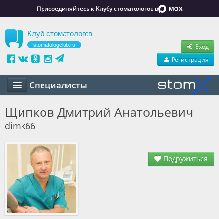
Присоединяйтесь к Клубу стоматологов в
Клуб стоматологов
stomatologclub.ru
Вход
Регистрация
Специалисты
Статьи
Щипков Дмитрий Анатольевич
dimk66
Маркет
Обучение
Подружиться
Вакансии
Резюме
Объявления