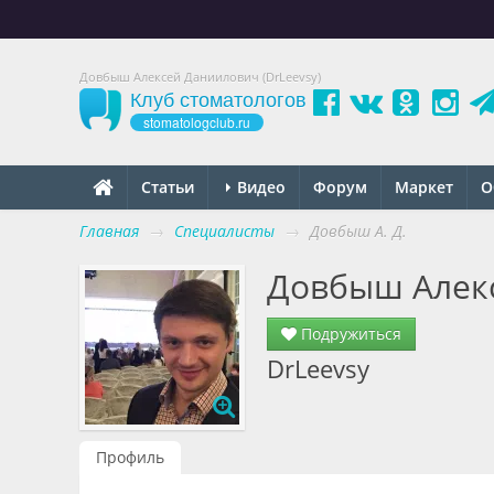
Довбыш Алексей Даниилович (DrLeevsy)
Клуб стоматологов
stomatologclub.ru
Статьи
Видео
Форум
Маркет
О
Главная
→
Специалисты
→
Довбыш А. Д.
Довбыш Алек
Подружиться
DrLeevsy
Профиль