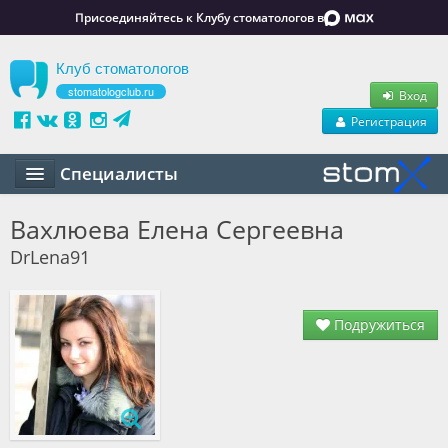
Присоединяйтесь к Клубу стоматологов в
Клуб стоматологов
stomatologclub.ru
Вход
Регистрация
Специалисты
Статьи
Вахлюева Елена Сергеевна
DrLena91
Маркет
Обучение
Подружиться
Вакансии
Резюме
Объявления