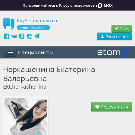
Присоединяйтесь к Клубу стоматологов в
Клуб стоматологов
stomatologclub.ru
Вход
Регистрация
Специалисты
Статьи
Черкашенина Екатерина
Валерьевна
Маркет
EkCherkashenina
Обучение
Вакансии
Подружиться
Резюме
Объявления