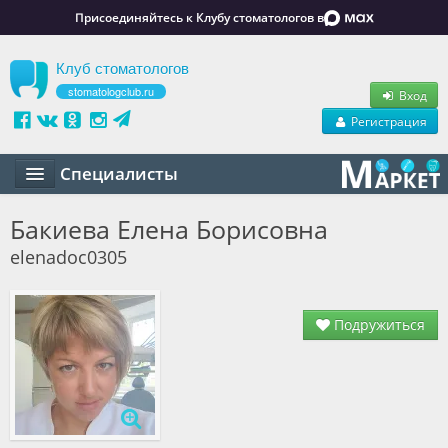
Присоединяйтесь к Клубу стоматологов в
Клуб стоматологов
stomatologclub.ru
Вход
Регистрация
Специалисты
Статьи
Бакиева Елена Борисовна
elenadoc0305
Маркет
Обучение
Подружиться
Вакансии
Резюме
Объявления