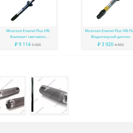
Micerium Enamel Plus HRi
Micerium Enamel Plus HRi Fl
Композит светового
Жидкотекучий дентин
отверждения в шприце
₽ 9 114
₽ 3 920
9 300
4 000