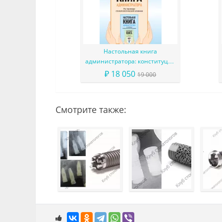
Настольная книга
администратора: конституция
вашего ресепшена
₽ 18 050
19 000
Смотрите также: