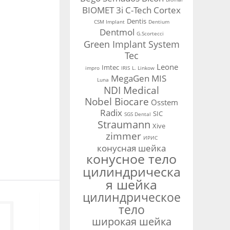
BIOMET 3i
C-Tech
Cortex
Dentis
CSM Implant
Dentium
Dentmol
G.Scortecci
Green Implant System
Tec
Leone
Imtec
impro
IRIS
L. Linkow
MegaGen
MIS
Luna
NDI Medical
Nobel Biocare
Osstem
Radix
SIC
SGS Dental
Straumann
Xive
zimmer
ИРИС
конусная шейка
конусное тело
цилиндрическа
я шейка
цилиндрическое
тело
широкая шейка