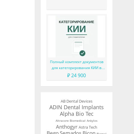
Полный комплект документов
для категорирования КИИ в
частной стоматологии (с
₽ 24 900
готовыми формулировками
расчётов критериев и
моделированием угроз)
AB Dental Devices
ADIN Dental Implants
Alpha Bio Tec
Altracore Biomedical
Ankylos
Anthogyr
Astra Tech
Bego Semados
Bicon
Biomal