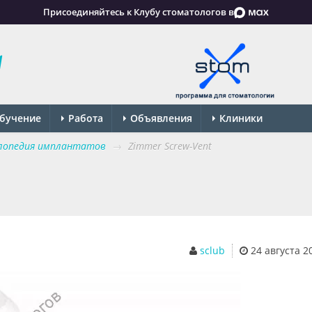
Присоединяйтесь к Клубу стоматологов в
бучение
Работа
Объявления
Клиники
лопедия имплантатов
→
Zimmer Screw-Vent
sclub
24 августа 20