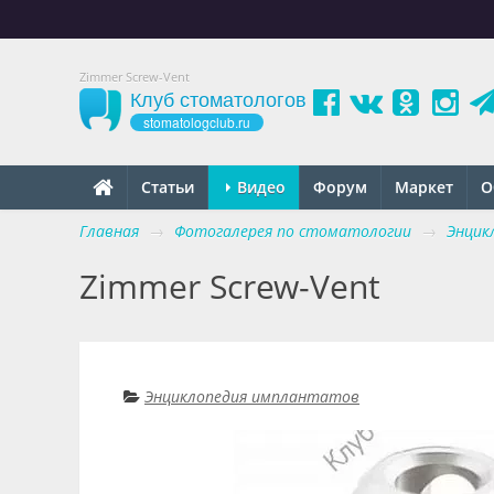
Zimmer Screw-Vent
Клуб стоматологов
stomatologclub.ru
Статьи
Видео
Форум
Маркет
О
Главная
→
Фотогалерея по стоматологии
→
Энцик
Zimmer Screw-Vent
Энциклопедия имплантатов