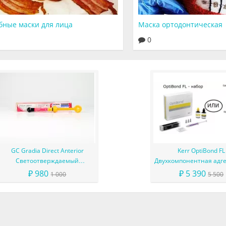
бные маски для лица
Маска ортодонтическая
0
GC Gradia Direct Anterior
Kerr OptiBond FL
Светоотверждаемый
Двухкомпонентная адг
микрофильный гибридный
система
₽ 980
₽ 5 390
1 000
5 500
композит