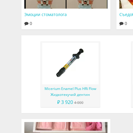
Эмоции стоматолога
Съедо
0
0
Micerium Enamel Plus HRi Flow
Жидкотекучий дентин
₽ 3 920
4 000