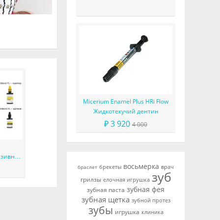
Micerium Enamel Plus HRi Flow
Жидкотекучий дентин
₽ 3 920
4 000
езивная
восьмерка
брекеты
врач
браслет
зуб
грилзы
елочная игрушка
зубная фея
зубная паста
зубная щетка
зубной протез
зубы
игрушка
клиника