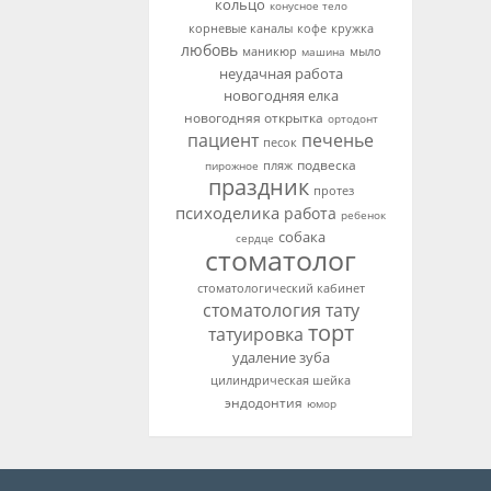
кольцо
конусное тело
корневые каналы
кофе
кружка
любовь
мыло
маникюр
машина
неудачная работа
новогодняя елка
новогодняя открытка
ортодонт
пациент
печенье
песок
подвеска
пирожное
пляж
праздник
протез
психоделика
работа
ребенок
собака
сердце
стоматолог
стоматологический кабинет
стоматология
тату
торт
татуировка
удаление зуба
цилиндрическая шейка
эндодонтия
юмор