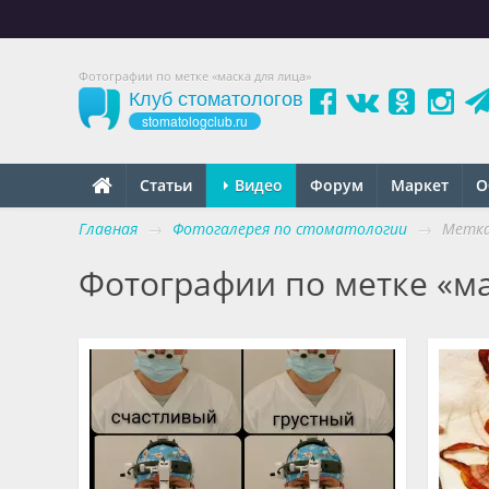
Фотографии по метке «маска для лица»
Клуб стоматологов
stomatologclub.ru
Статьи
Видео
Форум
Маркет
О
Главная
→
Фотогалерея по стоматологии
→
Метка
Фотографии по метке «ма