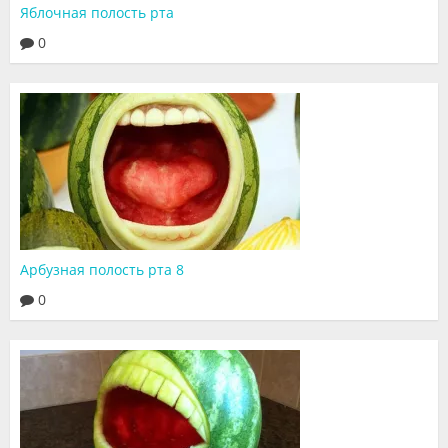
Яблочная полость рта
Видео
0
Форум
Клиники
Специалисты
Галерея
Блоги
Арбузная полость рта 8
Лаборатории
0