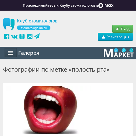
Присоединяйтесь к Клубу стоматологов в
Клуб стоматологов
stomatologclub.ru
Вход
Регистрация
Галерея
Статьи
Фотографии по метке «полость рта»
Маркет
Обучение
Вакансии
Резюме
Объявления