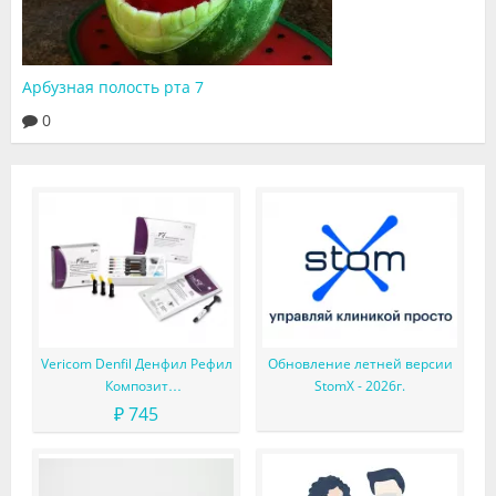
Арбузная полость рта 7
0
Vericom Denfil Денфил Рефил
Обновление летней версии
Композит
StomX - 2026г.
светоотверждаемый
₽ 745
материал