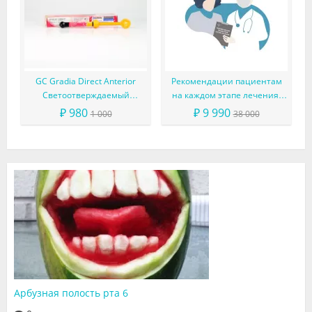
GC Gradia Direct Anterior
Рекомендации пациентам
Светоотверждаемый
на каждом этапе лечения:
микрофильный гибридный
больше, чем просто советы
₽ 980
₽ 9 990
1 000
38 000
композит
Арбузная полость рта 6