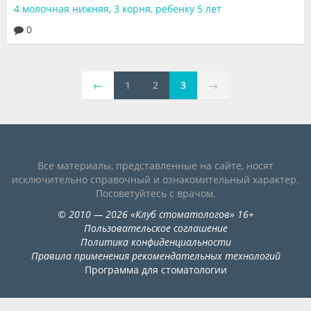
4 молочная нижняя, 3 корня, ребенку 5 лет
Видео
0
Форум
Клиники
←
1
2
3
→
Специалисты
Галерея
Блоги
Все материалы, представленные на сайте, носят
исключительно справочный и ознакомительный характер.
Лаборатории
Посоветуйтесь с врачом.
©
2010
— 2026
«
Клуб стоматологов
»
16+
Пользовательское соглашение
Политика конфиденциальности
Правила применения рекомендательных технологий
Программа для стоматологии