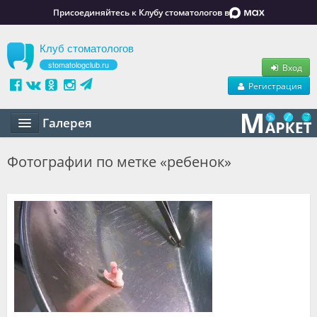
Присоединяйтесь к Клубу стоматологов в
Клуб стоматологов
stomatologclub.ru
Вход
Регистрация
Галерея
Статьи
Фотографии по метке «ребенок»
Маркет
Обучение
Вакансии
Резюме
Объявления