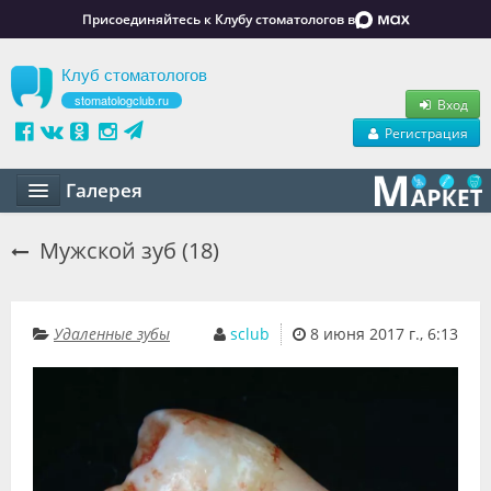
Присоединяйтесь к Клубу стоматологов в
Клуб стоматологов
stomatologclub.ru
Вход
Регистрация
Галерея
Статьи
Мужской зуб (18)
Маркет
Обучение
Удаленные зубы
sclub
8 июня 2017 г., 6:13
Вакансии
Резюме
Объявления