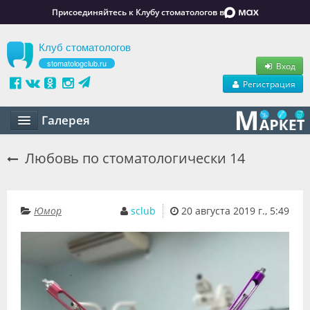
Присоединяйтесь к Клубу стоматологов в
Клуб стоматологов
stomatologclub.ru
Вход
Регистрация
Галерея
Статьи
Любовь по стоматологически 14
Маркет
Обучение
Юмор
sclub
20 августа 2019 г., 5:49
Вакансии
Резюме
Объявления