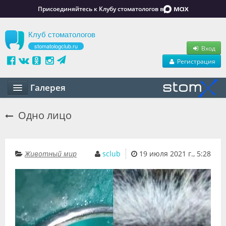
Присоединяйтесь к Клубу стоматологов в
Клуб стоматологов
stomatologclub.ru
Вход
Регистрация
Галерея
Статьи
Одно лицо
Маркет
Обучение
Животный мир
sclub
19 июля 2021 г., 5:28
Вакансии
Резюме
Объявления