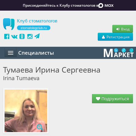
Присоединяйтесь к Клубу стоматологов в
Клуб стоматологов
stomatologclub.ru
Вход
Регистрация
Специалисты
Статьи
Тумаева Ирина Сергеевна
Irina Tumaeva
Маркет
Обучение
Подружиться
Вакансии
Резюме
Объявления