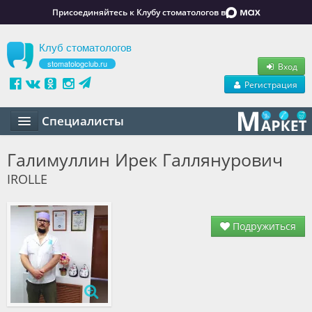
Присоединяйтесь к Клубу стоматологов в
Клуб стоматологов
stomatologclub.ru
Вход
Регистрация
Специалисты
Статьи
Галимуллин Ирек Галлянурович
IROLLE
Маркет
Обучение
Подружиться
Вакансии
Резюме
Объявления