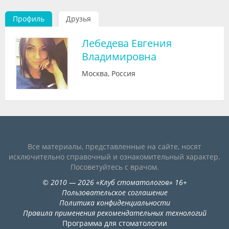
Видео
Профиль
Друзья
Форум
Лебедева Евгения
Клиники
Владимировна
Специалисты
Москва, Россия
Галерея
Блоги
Лаборатории
Все материалы, представленные на сайте, носят
исключительно справочный и ознакомительный характер.
Посоветуйтесь с врачом.
©
2010
— 2026
«
Клуб стоматологов
»
16+
Пользовательское соглашение
Политика конфиденциальности
Правила применения рекомендательных технологий
Программа для стоматологии