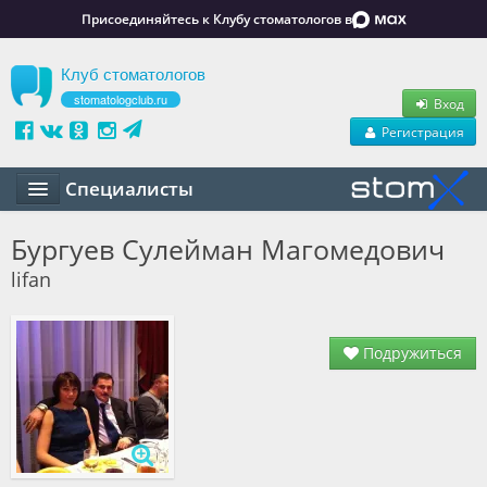
Присоединяйтесь к Клубу стоматологов в
Клуб стоматологов
stomatologclub.ru
Вход
Регистрация
Специалисты
Статьи
Бургуев Сулейман Магомедович
lifan
Маркет
Обучение
Подружиться
Вакансии
Резюме
Объявления