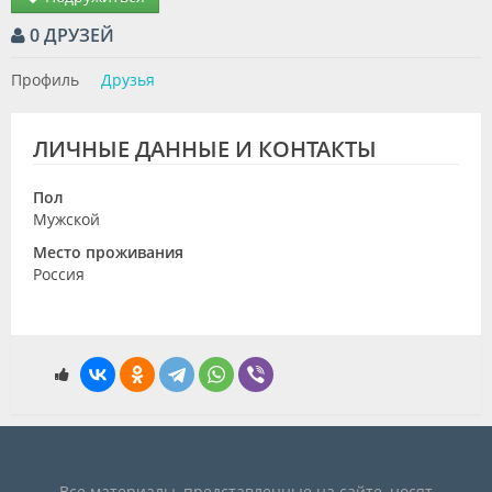
Видео
0 ДРУЗЕЙ
Форум
Профиль
Друзья
Клиники
ЛИЧНЫЕ ДАННЫЕ И КОНТАКТЫ
Специалисты
Пол
Галерея
Мужской
Блоги
Место проживания
Россия
Лаборатории
Все материалы, представленные на сайте, носят