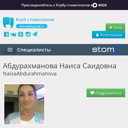
Присоединяйтесь к Клубу стоматологов в
Клуб стоматологов
stomatologclub.ru
Вход
Регистрация
Специалисты
Статьи
Абдурахманова Наиса Саидовна
NaisaAbdurahmanova
Маркет
Обучение
Подружиться
Вакансии
Резюме
Объявления