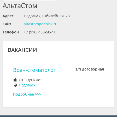
АльтаСтом
Видео
Форум
Адрес
Подольск, Юбилейная, 23
Сайт
altastompodolsk.ru
Клиники
Телефон
+7 (916) 450-50-41
Специалисты
Галерея
ВАКАНСИИ
Блоги
Врач-стоматолог
з/п договорная
Лаборатории
От 3 до 6 лет
Подольск
Подробнее >>>