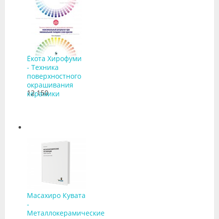
Ёкота Хирофуми
- Техника
поверхностного
окрашивания
12 150
керамики
Масахиро Кувата
-
Металлокерамические