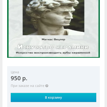
Видео
Форум
Клиники
Специалисты
Галерея
Блоги
Лаборатории
Цена
950 р.
При заказе на сайте
В корзину