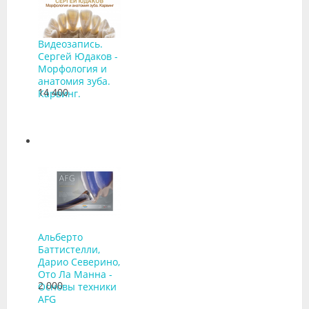
Видеозапись.
Сергей Юдаков -
Морфология и
анатомия зуба.
14 400
Карвинг.
Альберто
Баттистелли,
Дарио Северино,
Ото Ла Манна -
2 000
Основы техники
AFG