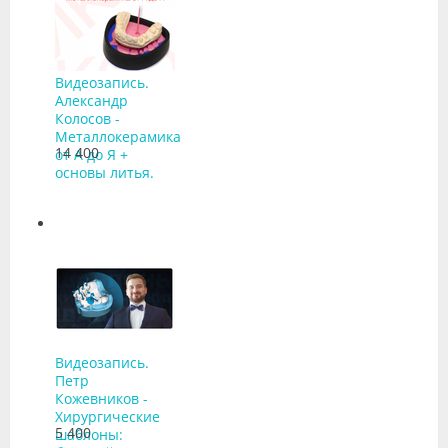
Видеозапись.
Александр
Колосов -
Металлокерамика
14 400
от А до Я +
основы литья.
Видеозапись.
Петр
Кожевников -
Хирургические
5 400
шаблоны: