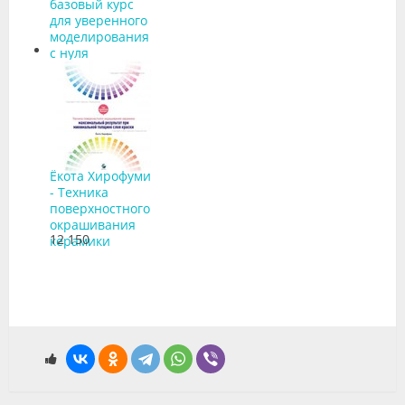
базовый курс
для уверенного
моделирования
с нуля
Ёкота Хирофуми
- Техника
поверхностного
окрашивания
12 150
керамики