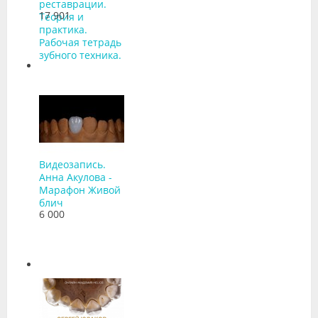
реставрации.
17 901
Теория и
практика.
Рабочая тетрадь
зубного техника.
Видеозапись.
Анна Акулова -
Марафон Живой
блич
6 000