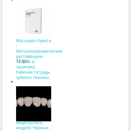
Масахиро Кувата
-
Металлокерамические
реставрации.
17 901
Теория и
практика.
Рабочая тетрадь
зубного техника.
Видеозапись.
Андрей Черных -