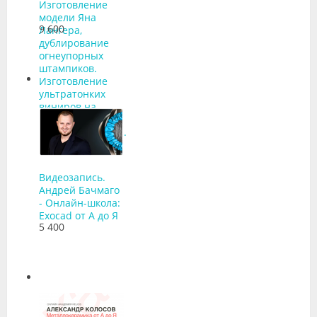
Изготовление
модели Яна
9 600
Лангера,
дублирование
огнеупорных
штампиков.
Изготовление
ультратонких
виниров на
рефракторе без
препарирования.
Видеозапись.
Андрей Бачмаго
- Онлайн-школа:
Exocad от А до Я
5 400