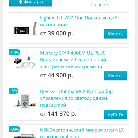
Фильтры
По цене
Видео
Eighteeth E-ASP One Повышающий
Форум
наконечник
Клиники
от
39 000 р.
Купить
Специалисты
-14%
Mercury STAR 400EM U2 PLUS
Галерея
Встраиваемый бесщеточный
электрический микромотор
Блоги
от
44 900 р.
Купить
Лаборатории
-3%
Bien-Air Optima MCX INT Прибор
управления со светодиодной
подсветкой
от
141 370 р.
Купить
-33%
NSK Электрический микромотор NLX
nano (без кабеля)