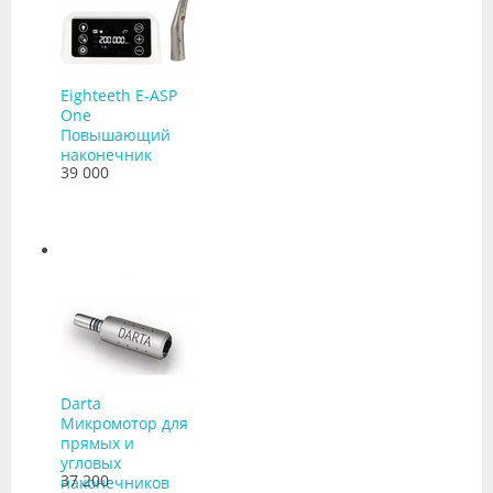
Eighteeth E-ASP
One
Повышающий
наконечник
39 000
Darta
Микромотор для
прямых и
угловых
37 200
наконечников