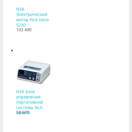
NSK
Электрический
мотор NLX nano
S230
103 490
NSK Блок
управления
портативной
системы NLX
58 600
nano U