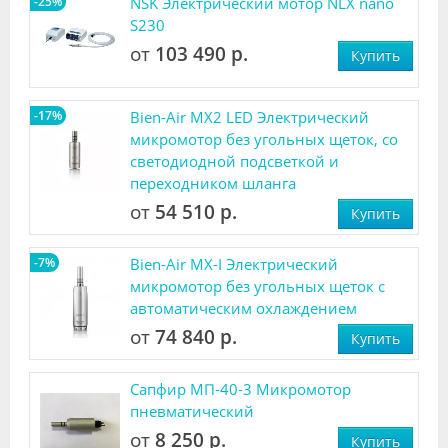
-25%
NSK Электрический мотор NLX nano
S230
от
103 490 р.
Купить
-17%
Bien-Air MX2 LED Электрический
микромотор без угольных щеток, со
светодиодной подсветкой и
переходником шланга
от
54 510 р.
Купить
-7%
Bien-Air MX-I Электрический
микромотор без угольных щеток с
автоматическим охлаждением
от
74 840 р.
Купить
Сапфир МП-40-3 Микромотор
пневматический
от
8 250 р.
Купить