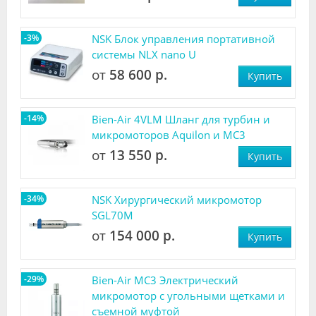
-3%
NSK Блок управления портативной
системы NLX nano U
от
58 600 р.
Купить
-14%
Bien-Air 4VLM Шланг для турбин и
микромоторов Aquilon и MC3
от
13 550 р.
Купить
-34%
NSK Хирургический микромотор
SGL70M
от
154 000 р.
Купить
-29%
Bien-Air MC3 Электрический
микромотор с угольными щетками и
съемной муфтой