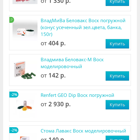
от
1 330 р.
Купить
Р
ВладМиВа Беловакс Воск погружной
(конус усеченный зел.цвета, банка,
150г)
от
404 р.
Купить
Владмива Беловакс-М Воск
моделировочный
от
142 р.
Купить
-2%
Renfert GEO Dip Воск погружной
от
2 930 р.
Купить
-2%
Стома Лавакс Воск моделировочный
от
140 р.