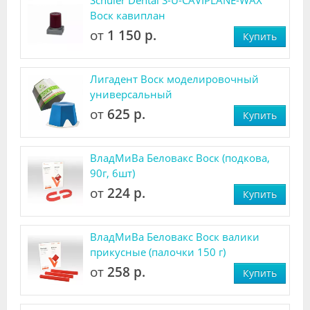
Schuler Dental S-U-CAVIPLANE-WAX
Воск кавиплан
от
1 150 р.
Купить
Лигадент Воск моделировочный
универсальный
от
625 р.
Купить
ВладМиВа Беловакс Воск (подкова,
90г, 6шт)
от
224 р.
Купить
ВладМиВа Беловакс Воск валики
прикусные (палочки 150 г)
от
258 р.
Купить