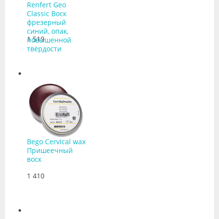
Renfert Geo
Classic Воск
фрезерный
синий, опак,
1 519
повышенной
твёрдости
Bego Cervical wax
Пришеечный
воск
1 410