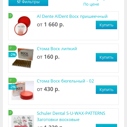
Фильтры
По цене
Видео
Р
Al Dente AlDent Воск пришеечный
Форум
от
1 660 р.
Купить
Клиники
Специалисты
Р
Стома Воск липкий
Галерея
-2%
от
160 р.
Купить
Блоги
Лаборатории
Р
Стома Воск бюгельный - 02
-2%
от
430 р.
Купить
Р
Schuler Dental S-U-WAX-PATTERNS
Заготовки восковые