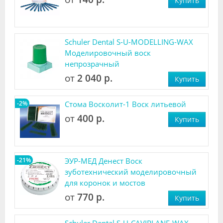
Купить
Schuler Dental S-U-MODELLING-WAX
Моделировочный воск
непрозрачный
от
2 040 р.
Купить
-2%
Стома Восколит-1 Воск литьевой
от
400 р.
Купить
-21%
ЭУР-МЕД Денест Воск
зуботехнический моделировочный
для коронок и мостов
от
770 р.
Купить