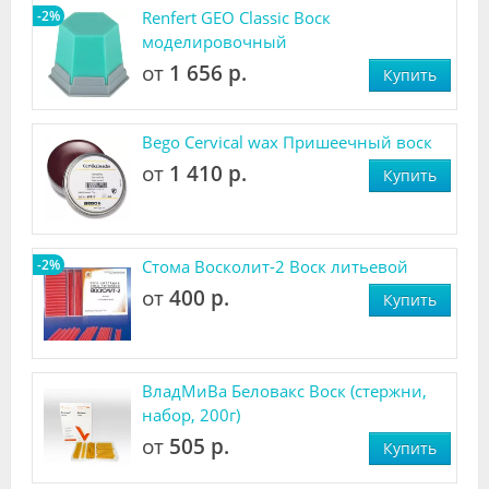
-2%
Renfert GEO Classic Воск
моделировочный
от
1 656 р.
Купить
Bego Cervical wax Пришеечный воск
от
1 410 р.
Купить
-2%
Стома Восколит-2 Воск литьевой
от
400 р.
Купить
ВладМиВа Беловакс Воск (стержни,
набор, 200г)
от
505 р.
Купить