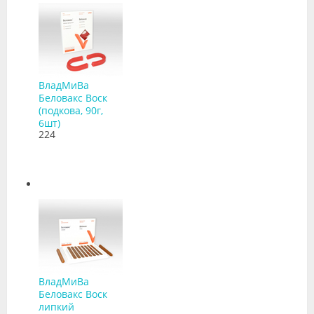
ВладМиВа
Беловакс Воск
(подкова, 90г,
6шт)
224
ВладМиВа
Беловакс Воск
липкий