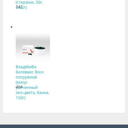
(стержни, 50г,
247
10шт)
ВладМиВа
Беловакс Воск
погружной
(конус
404
усеченный
зел.цвета, банка,
150г)