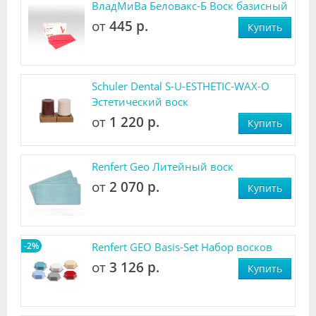
ВладМиВа Беловакс-Б Воск базисный
от
445 р.
Купить
Schuler Dental S-U-ESTHETIC-WAX-O
Эстетический воск
от
1 220 р.
Купить
Renfert Geo Литейный воск
от
2 070 р.
Купить
-2%
Renfert GEO Basis-Set Набор восков
от
3 126 р.
Купить