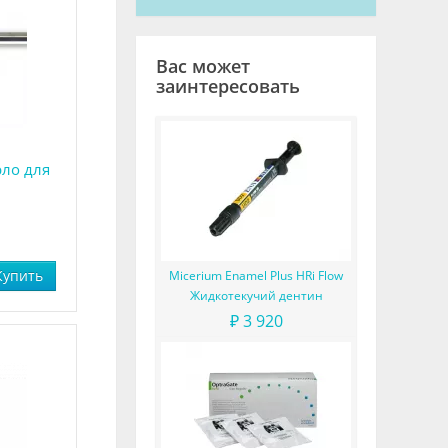
Вас может
заинтересовать
рло для
Купить
Micerium Enamel Plus HRi Flow
Жидкотекучий дентин
₽ 3 920