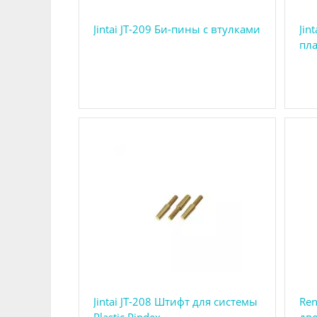
Jintai JT-209 Би-пины с втулками
Jin
пл
Jintai JT-208 Штифт для системы
Ren
Plastic Pindex
дв