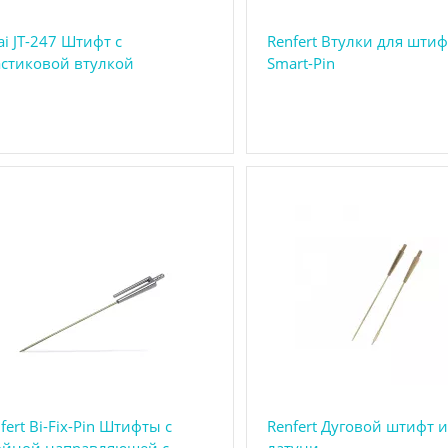
tai JT-247 Штифт с
Renfert Втулки для шти
астиковой втулкой
Smart-Pin
fert Bi-Fix-Pin Штифты с
Renfert Дуговой штифт и
ойной направляющей с
латуни