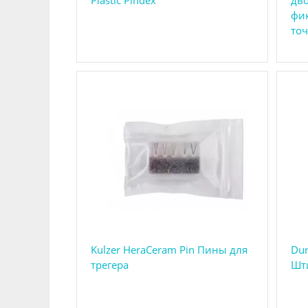
фи
точ
Kulzer HeraCeram Pin Пины для
Dur
трегера
Шт