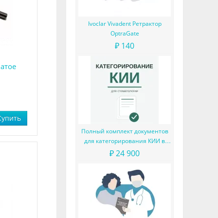
Ivoclar Vivadent Ретрактор
OptraGate
₽ 140
чатое
Купить
Полный комплект документов
для категорирования КИИ в
частной стоматологии (с
₽ 24 900
готовыми формулировками
расчётов критериев и
моделированием угроз)