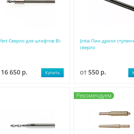
fert Сверло для штифтов Bi-
Jintai Пин-дрилл ступен
сверло
т
16 650 р.
от
550 р.
Купить
Р
екомендуем