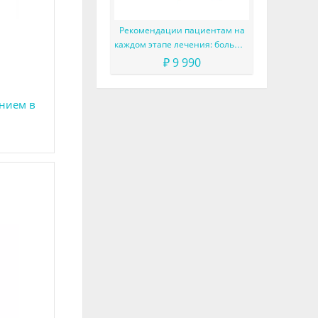
Рекомендации пациентам на
каждом этапе лечения: больше,
чем просто советы
₽ 9 990
и
нием в