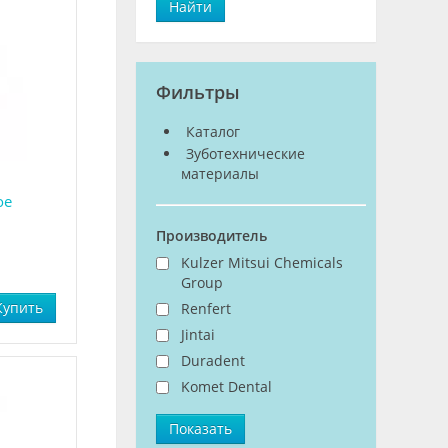
Найти
Фильтры
Каталог
Зуботехнические
материалы
ое
Производитель
Kulzer Mitsui Chemicals
Group
Купить
Renfert
Jintai
Duradent
Komet Dental
Показать