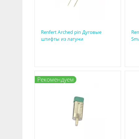
Renfert Arched pin Дуговые
Ren
штифты из латуни
Sma
Р
екомендуем