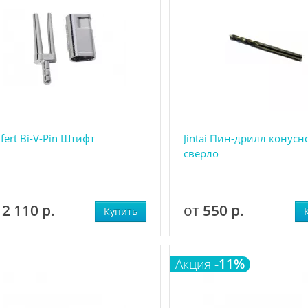
fert Bi-V-Pin Штифт
Jintai Пин-дрилл конусн
сверло
т
2 110 р.
от
550 р.
Купить
Акция
-11%