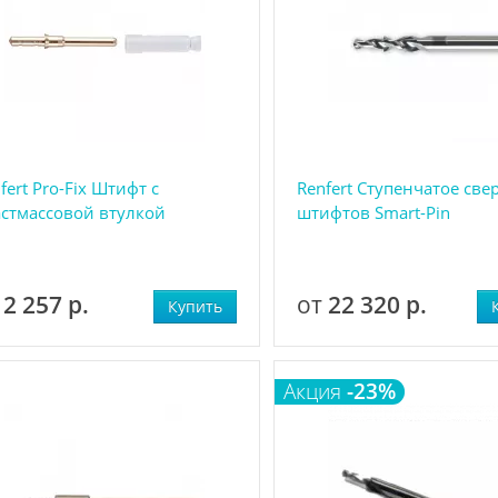
fert Pro-Fix Штифт с
Renfert Ступенчатое све
астмассовой втулкой
штифтов Smart-Pin
т
2 257 р.
от
22 320 р.
Купить
Акция
-23%