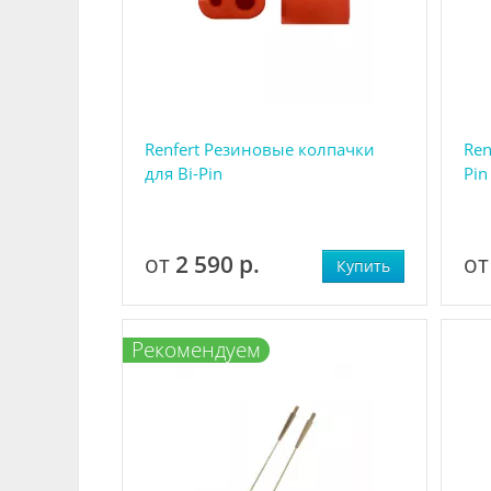
Renfert Резиновые колпачки
Ren
для Bi-Pin
Pin
от
2 590 р.
о
Купить
Р
екомендуем