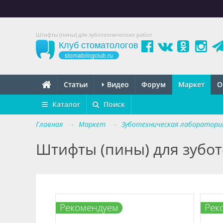
Штифты (пины) для зуботехнических работ
Клуб стоматологов
stomatologclub.ru
Статьи
Видео
Форум
Маркет
О
Каталог
Поиск
Главная
→
Маркет
→
Зуботехническая лаборатори
Штифты (пины) для зубо
Р
екомендуем
Р
ек