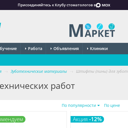
Присоединяйтесь к Клубу стоматологов в
бучение
Работа
Объявления
Клиники
я
→
Зуботехнические материалы
→
Штифты (пины) для зубот
технических работ
По популярности
По цене
омендуем
Акция
-12%