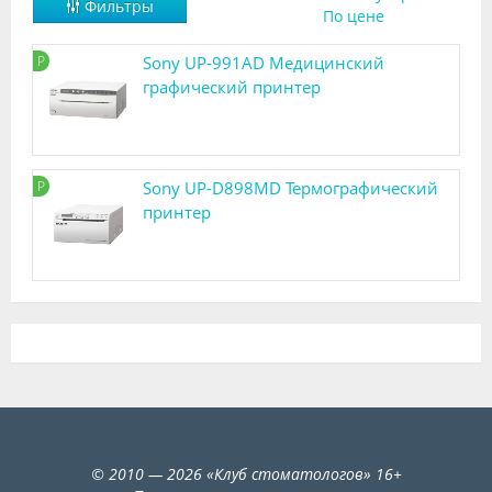
Фильтры
По цене
Видео
Р
Sony UP-991AD Медицинский
Форум
графический принтер
Клиники
Специалисты
Р
Sony UP-D898MD Термографический
Галерея
принтер
Блоги
Лаборатории
©
2010
— 2026
«
Клуб стоматологов
»
16+