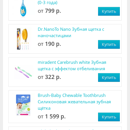
(0-3 года)
от
799 р.
Купить
Dr.NanoTo Nano Зубная щетка с
наночастицами
от
190 р.
Купить
miradent Carebrush white Зубная
щетка с эффектом отбеливания
от
322 р.
Купить
Brush-Baby Chewable Toothbrush
Силиконовая жевательная зубная
щётка
от
1 599 р.
Купить