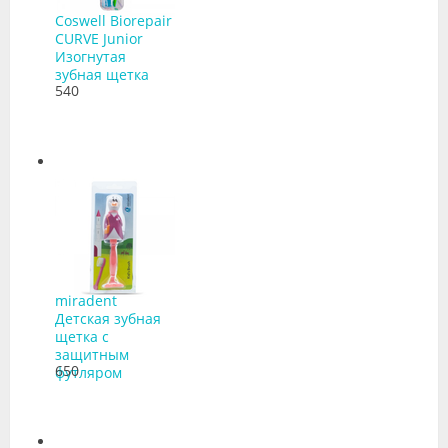
Coswell Biorepair
CURVE Junior
Изогнутая
зубная щетка
540
miradent
Детская зубная
щетка с
защитным
650
футляром