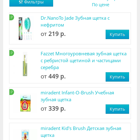
Фильтры
По цене
Видео
Р
Dr.NanoTo Jade Зубная щетка с
Форум
нефритом
Клиники
от
219 р.
Купить
Специалисты
Р
Fazzet Многоуровневая зубная щетка
Галерея
с ребристой щетиной и частицами
серебра
Блоги
от
449 р.
Купить
Лаборатории
Р
miradent Infant-O-Brush Учебная
зубная щетка
от
339 р.
Купить
miradent Kid's Brush Детская зубная
щетка