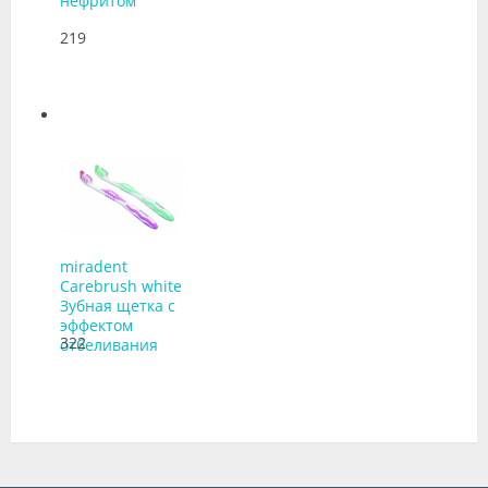
нефритом
219
miradent
Carebrush white
Зубная щетка с
эффектом
322
отбеливания