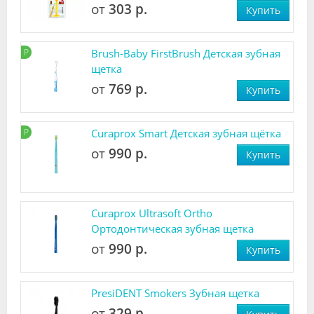
от
303 р.
Купить
Р
Brush-Baby FirstBrush Детская зубная
щетка
от
769 р.
Купить
Р
Curaprox Smart Детская зубная щётка
от
990 р.
Купить
Curaprox Ultrasoft Ortho
Ортодонтическая зубная щетка
от
990 р.
Купить
PresiDENT Smokers Зубная щетка
от
329 р.