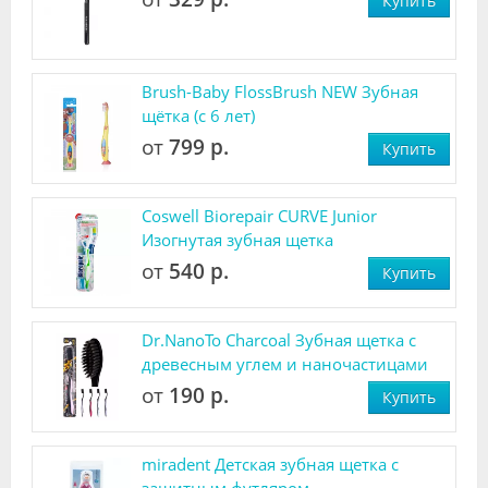
Купить
Brush-Baby FlossBrush NEW Зубная
щётка (с 6 лет)
от
799 р.
Купить
Coswell Biorepair CURVE Junior
Изогнутая зубная щетка
от
540 р.
Купить
Dr.NanoTo Charcoal Зубная щетка с
древесным углем и наночастицами
от
190 р.
Купить
miradent Детская зубная щетка с