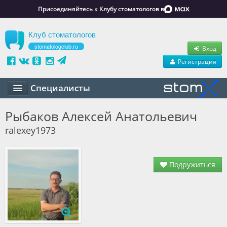
Присоединяйтесь к Клубу стоматологов в
Клуб стоматологов
stomatologclub.ru
Вход
Регистрация
Специалисты
Статьи
Рыбаков Алексей Анатольевич
ralexey1973
Маркет
Обучение
Подружиться
Вакансии
Резюме
Объявления