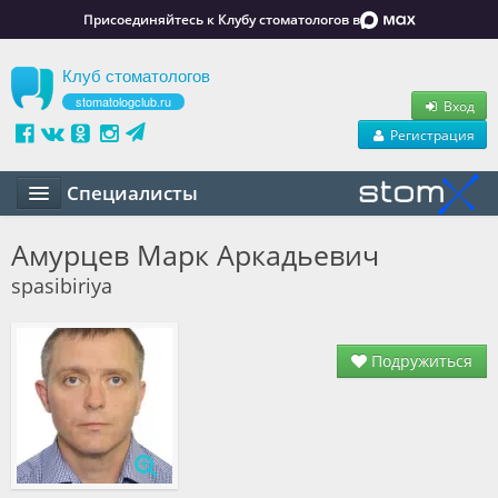
Присоединяйтесь к Клубу стоматологов в
Клуб стоматологов
stomatologclub.ru
Вход
Регистрация
Специалисты
Статьи
Амурцев Марк Аркадьевич
spasibiriya
Маркет
Обучение
Подружиться
Вакансии
Резюме
Объявления