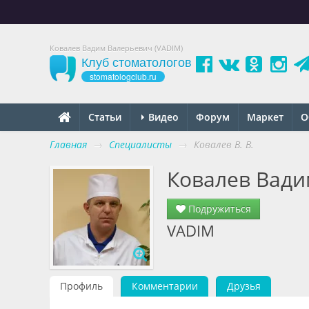
Ковалев Вадим Валерьевич (VADIM)
Клуб стоматологов
stomatologclub.ru
Статьи
Видео
Форум
Маркет
О
Главная
→
Специалисты
→
Ковалев В. В.
Ковалев Вади
Подружиться
VADIM
Профиль
Комментарии
Друзья