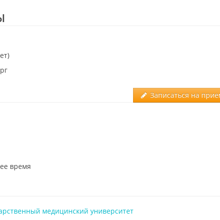
Ы
ет)
ург
Записаться на прие
ее время
дарственный медицинский университет