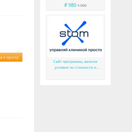
микрофильный гибридный
₽ 980
1 000
композит
м к врачу
Сайт программы, важное
условие по стоимости и
перспективы разработки