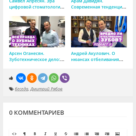
Самвел Апресян. Эра
Арам Давидян.
цифровой стоматологии
Современная тенденция
или некачественных
развития стоматологии.
услуг и плохого
Равнение на Запад?
образования?
Арсен Оганесян.
Андрей Акулович. О
Зуботехническое дело:
нюансах отбеливания
совершенное искусство
зубов. О
или ремесло подделок?
стоматологической
прессе.
беседа
,
Дмитрий Рябов
0 КОММЕНТАРИЕВ