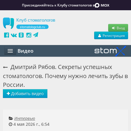
Присоединяйтесь к Клубу стоматологов в
Клуб стоматологов
stomatologclub.ru
Вход
Регистрация
Видео
Статьи
Дмитрий Рябов. Секреты успешных
стоматологов. Почему нужно лечить зубы в
Маркет
России.
Обучение
Добавить видео
Вакансии
Резюме
Интервью
Объявления
4 мая 2026 г., 6:54