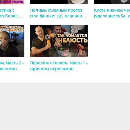
стика с
Полный съемный протез
Киста нижней че
го блока из
(топ фишки: ЦС, клапанная
(удаление зуба, 
 области
зона) - нижняя челюсть
периодонтит, гр
и
. Часть 2 -
Перелом челюсти. Часть 1 -
реломов
причины переломов
.
нижней челюсти.