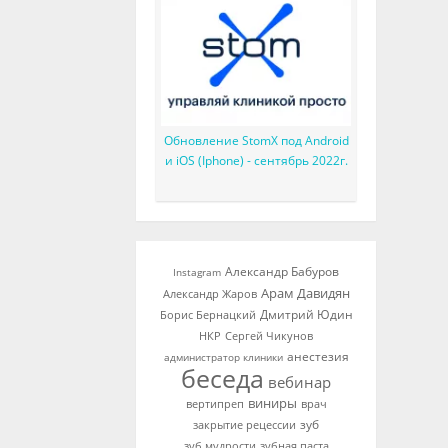
Обновление StomX под Android
и iOS (Iphone) - сентябрь 2022г.
Александр Бабуров
Instagram
Арам Давидян
Александр Жаров
Дмитрий Юдин
Борис Бернацкий
НКР
Сергей Чикунов
анестезия
администратор клиники
беседа
вебинар
виниры
вертипреп
врач
зуб
закрытие рецессии
зуб мудрости
зубная паста