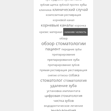
зубы
зубной протез
зубная щетка
клинический случай
клиника
композитная реставрация
корневой канал
корневые каналы
коронка
нижняя челюсть
кризис
материал
обзор
обзор стоматологии
пациент
передние зубы
препарирование
препарирование зуба
препарирование зубов
реставрация
прямая реставрация
собака
снятие оттиска
стоматолог
стоматология
удаление зуба
установка имплантата
цифровая стоматология
чистка зубов
эндодонтическое лечение
эндодонтия