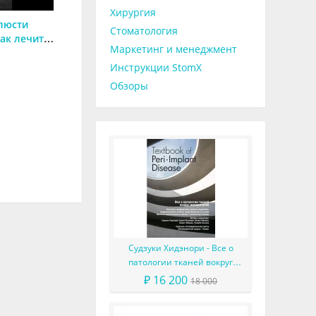
Хирургия
люсти
Стоматология
как лечить,
Маркетинг и менеджмент
анулёма)
Инструкции StomX
Обзоры
Судзуки Хидэнори - Все о
патологии тканей вокруг
имплантатов
₽ 16 200
18 000