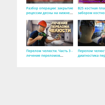
Разбор операции: закрытие
B2S костная пла
рецессии десны на нижней
забором костно
челюсти
ретромолярной
нижней челюст
Перелом челюсти. Часть 3 -
Перелом челюсти
лечение переломов
диагностика пе
нижней челюсти.
нижней челюсти