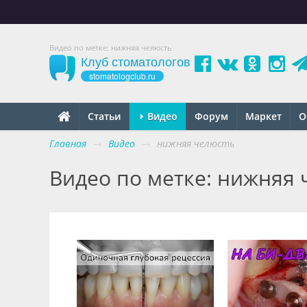
Видео по метке: нижняя челюсть
Клуб стоматологов
stomatologclub.ru
Статьи
Видео
Форум
Маркет
О
Главная
→
Видео
→
нижняя челюсть
Видео по метке: нижняя 