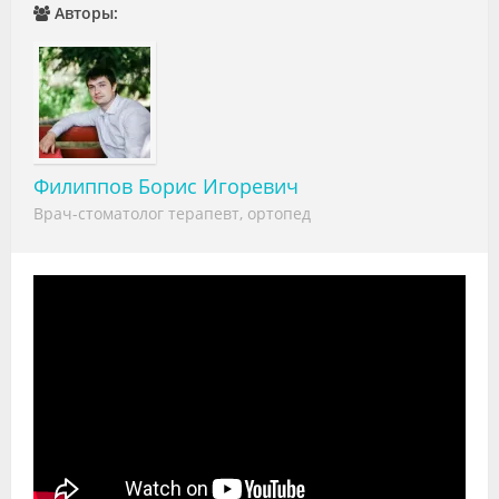
Авторы:
Видео
Форум
Клиники
Специалисты
Филиппов Борис Игоревич
Галерея
Врач-стоматолог терапевт, ортопед
Блоги
Лаборатории