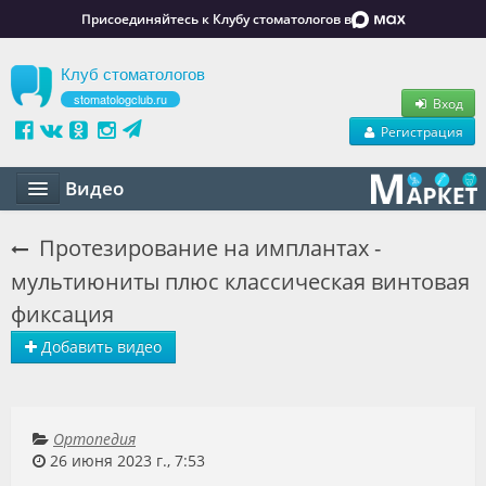
Присоединяйтесь к Клубу стоматологов в
Клуб стоматологов
stomatologclub.ru
Вход
Регистрация
Видео
Статьи
Протезирование на имплантах -
мультиюниты плюс классическая винтовая
Маркет
фиксация
Обучение
Добавить видео
Вакансии
Резюме
Ортопедия
Объявления
26 июня 2023 г., 7:53