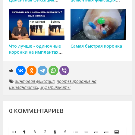
коронок на импланты?
коронок на импланты?
(руководство для врачей)
Часть 2. Мосты на
имплантатах.
Что лучше - одиночные
Самая быстрая коронка
коронки на имплантах
или мост?
винтовая фиксация
,
протезирование на
имплантатах
,
мультиюниты
0 КОММЕНТАРИЕВ