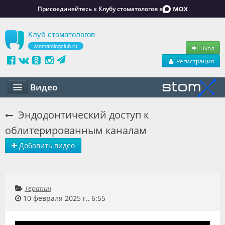
Присоединяйтесь к Клубу стоматологов в
Клуб стоматологов
stomatologclub.ru
Вход
Регистрация
Видео
Статьи
Эндодонтический доступ к
облитерированным каналам
Маркет
Добавить видео
Обучение
Вакансии
Терапия
Резюме
10 февраля 2025 г., 6:55
Объявления