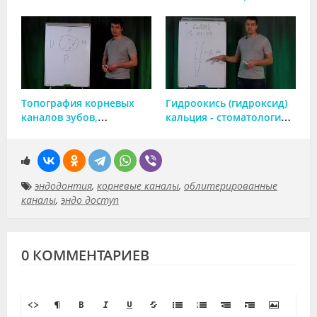
Топография корневых
Гидроокись (гидроксид)
каналов зубов,
кальция - стоматология,
особенности
первичная и вторичная
расположения и
флоры, м-м действия
количества устьев
корневых каналов
эндодонтия
,
корневые каналы
,
облитерированные
каналы
,
эндо доступ
0 КОММЕНТАРИЕВ