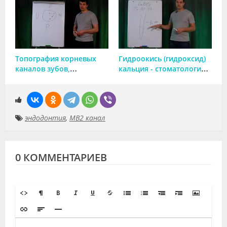
Топография корневых
Гидроокись (гидроксид)
каналов зубов,
кальция - стоматология,
особенности
первичная и вторичная
расположения и
флоры, м-м действия
количества устьев
корневых каналов
эндодонтия
,
MB2 канал
0 КОММЕНТАРИЕВ