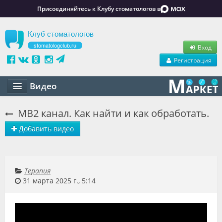
Присоединяйтесь к Клубу стоматологов в
Клуб стоматологов
stomatologclub.ru
Вход
Регистрация
Видео
Статьи
MB2 канал. Как найти и как обработать.
Маркет
Добавить видео
Обучение
Вакансии
Терапия
31 марта 2025 г., 5:14
Резюме
Объявления