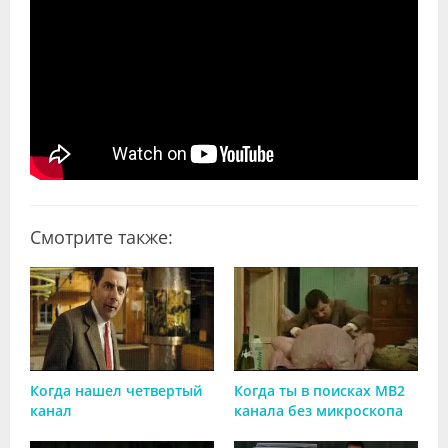
Видео
Форум
Клиники
Специалисты
Галерея
Блоги
Смотрите также:
Лаборатории
Когда нашел четвертый
Когда ты в поисках MB2
канал
канала без микроскопа