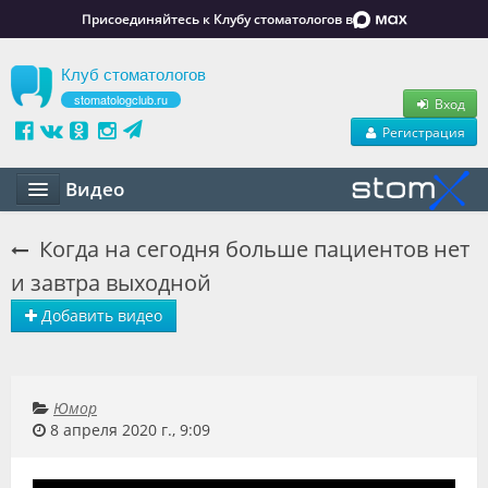
Присоединяйтесь к Клубу стоматологов в
Клуб стоматологов
stomatologclub.ru
Вход
Регистрация
Видео
Статьи
Когда на сегодня больше пациентов нет
и завтра выходной
Маркет
Добавить видео
Обучение
Вакансии
Юмор
Резюме
8 апреля 2020 г., 9:09
Объявления