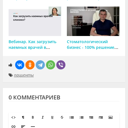
пациентов на Rolls-Roys
технологии в клинике,
и самый дорогой звук в
чтобы найти на них
кабинете стоматолога.
пациентов?
Вебинар. Как загрузить
Стоматологический
наемных врачей в
бизнес - 100% решение
клинике?
проблемы привлечения
пациентов без демпинга
пациенты
0 КОММЕНТАРИЕВ