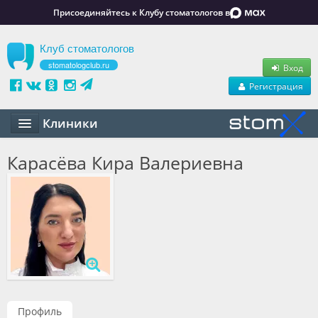
Присоединяйтесь к Клубу стоматологов в
Клуб стоматологов
stomatologclub.ru
Вход
Регистрация
Клиники
Статьи
Карасёва Кира Валериевна
Маркет
Обучение
Вакансии
Резюме
Объявления
Профиль