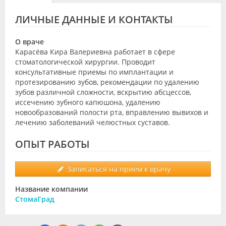
Видео
ЛИЧНЫЕ ДАННЫЕ И КОНТАКТЫ
Форум
О враче
Клиники
Карасёва Кира Валериевна работает в сфере
стоматологической хирургии. Проводит
консультативные приемы по имплантации и
Специалисты
протезированию зубов, рекомендации по удалению
зубов различной сложности, вскрытию абсцессов,
Галерея
иссечению зубного капюшона, удалению
новообразований полости рта, вправлению вывихов и
Блоги
лечению заболеваний челюстных суставов.
Лаборатории
ОПЫТ РАБОТЫ
Записаться на прием к врачу
Название компании
СтомаГрад