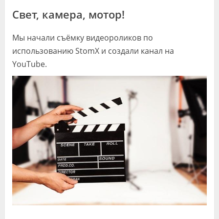
Видео
Свет, камера, мотор!
Форум
Мы начали съёмку видеороликов по
Клиники
использованию StomX и создали канал на
YouTube.
Специалисты
Галерея
Блоги
Лаборатории