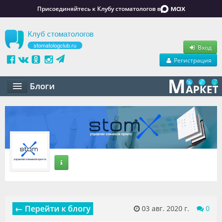
Присоединяйтесь к Клубу стоматологов в
Клуб стоматологов
stomatologclub.ru
Вход
Регистрация
Блоги
Статьи
Маркет
Обучение
Вакансии
Резюме
← Перейти к блогу
03 авг. 2020 г.
0
Объявления