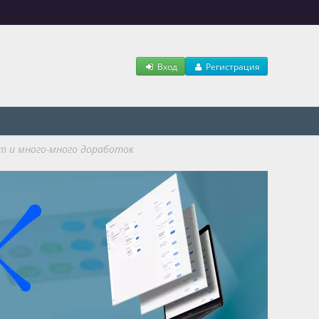
Вход
Регистрация
т и много-много доработок