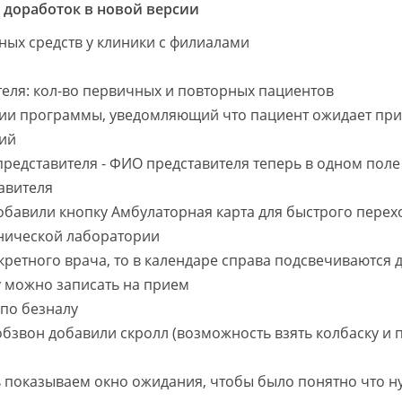
х доработок в новой версии
ных средств у клиники с филиалами
теля: кол-во первичных и повторных пациентов
сии программы, уведомляющий что пациент ожидает пр
ий
едставителя - ФИО представителя теперь в одном поле 
авителя
бавили кнопку Амбулаторная карта для быстрого перех
нической лаборатории
ретного врача, то в календаре справа подсвечиваются д
у можно записать на прием
 по безналу
обзвон добавили скролл (возможность взять колбаску и 
ь показываем окно ожидания, чтобы было понятно что 