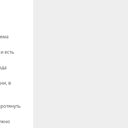
иема
и есть
ода
ни, в
протянуть
нужно