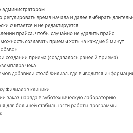
у администратором
о регулировать время начала и далее выбирать длитель
ки считается и не редактируется
лении прайса, чтобы случайно не удалить прайс
зможность создавать приемы хоть на каждые 5 минут
 обзвон
ри создании приема (создавалось ранее 2 приема)
кземпляра чека
емов добавили столб Филиал, где выводится информация
жку Филиалов клиники
нии заказ-наряда в зуботехническую лабораторию
вня для большей стабильности работы программы
к