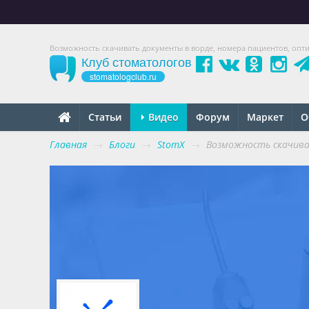
Возможность скачивать документы в ворде, номера пациентов, опти
Клуб стоматологов
stomatologclub.ru
Статьи
Видео
Форум
Маркет
О
Главная
→
Блоги
→
StomX
→
Возможность скачива