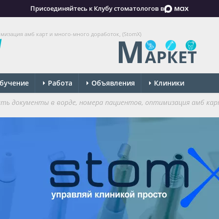
Присоединяйтесь к Клубу стоматологов в
мизация амб карт и много-много доработок, (StomX)
бучение
Работа
Объявления
Клиники
ть документы в ворде, номера пациентов, оптимизация амб кар