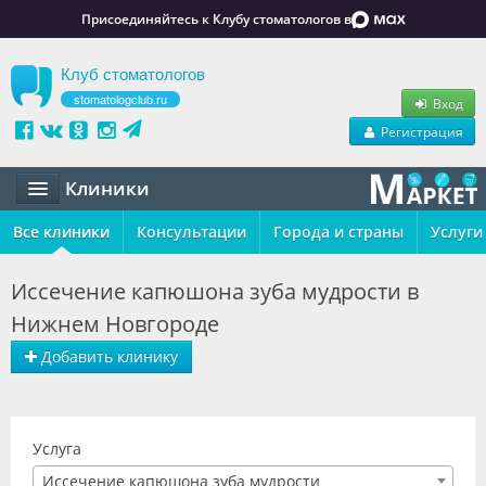
Присоединяйтесь к Клубу стоматологов в
Клуб стоматологов
stomatologclub.ru
Вход
Регистрация
Клиники
Все клиники
Статьи
Консультации
Города и страны
Услуги
Маркет
Иссечение капюшона зуба мудрости в
Нижнем Новгороде
Обучение
Добавить клинику
Вакансии
Резюме
Услуга
Объявления
Иссечение капюшона зуба мудрости