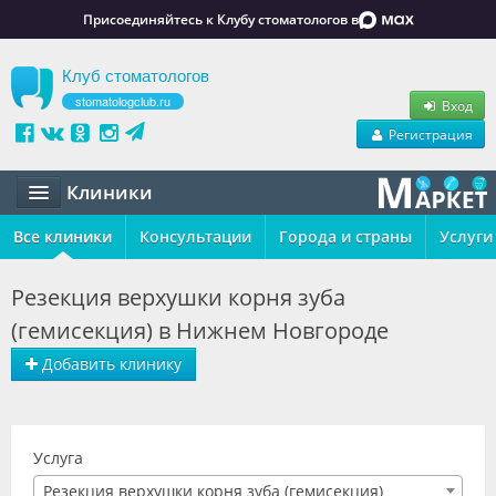
Присоединяйтесь к Клубу стоматологов в
Клуб стоматологов
stomatologclub.ru
Вход
Регистрация
Клиники
Все клиники
Статьи
Консультации
Города и страны
Услуги
Маркет
Резекция верхушки корня зуба
(гемисекция) в Нижнем Новгороде
Обучение
Добавить клинику
Вакансии
Резюме
Услуга
Объявления
Резекция верхушки корня зуба (гемисекция)