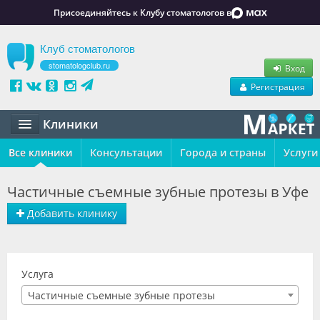
Присоединяйтесь к Клубу стоматологов в
Клуб стоматологов
stomatologclub.ru
Вход
Регистрация
Клиники
Все клиники
Статьи
Консультации
Города и страны
Услуги
Маркет
Частичные съемные зубные протезы в Уфе
Обучение
Добавить клинику
Вакансии
Резюме
Услуга
Частичные съемные зубные протезы
Объявления