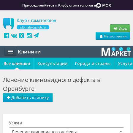
Присоединяйтесь к Клубу стоматологов в
Клуб стоматологов
stomatologclub.ru
Вход
Регистрация
Клиники
Все клиники
Статьи
Консультации
Города и страны
Услуги
Маркет
Лечение клиновидного дефекта в
Оренбурге
Обучение
Добавить клинику
Вакансии
Резюме
Услуга
Объявления
Лечение клиновидного дефекта