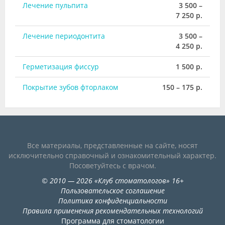
Лечение пульпита
3 500 –
7 250 р.
Лечение периодонтита
3 500 –
4 250 р.
Герметизация фиссур
1 500 р.
Покрытие зубов фторлаком
150 – 175 р.
Все материалы, представленные на сайте, носят
исключительно справочный и ознакомительный характер.
Посоветуйтесь с врачом.
©
2010
— 2026
«
Клуб стоматологов
»
16+
Пользовательское соглашение
Политика конфиденциальности
Правила применения рекомендательных технологий
Программа для стоматологии