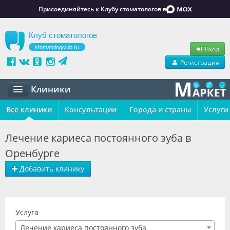
Присоединяйтесь к Клубу стоматологов в
Клуб стоматологов
stomatologclub.ru
Вход
Регистрация
Клиники
Все клиники
Статьи
Консультации
Города и страны
Услуги
Маркет
Лечение кариеса постоянного зуба в
Оренбурге
Обучение
Добавить клинику
Вакансии
Резюме
Услуга
Объявления
Лечение кариеса постоянного зуба