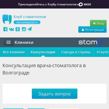
Присоединяйтесь к Клубу стоматологов в
Клуб стоматологов
stomatologclub.ru
Вход
Регистрация
Клиники
Все клиники
Статьи
Консультации
Города и страны
Услуги
Маркет
Консультация врача-стоматолога в
Волгограде
Обучение
Вакансии
Резюме
Задать вопрос
Объявления