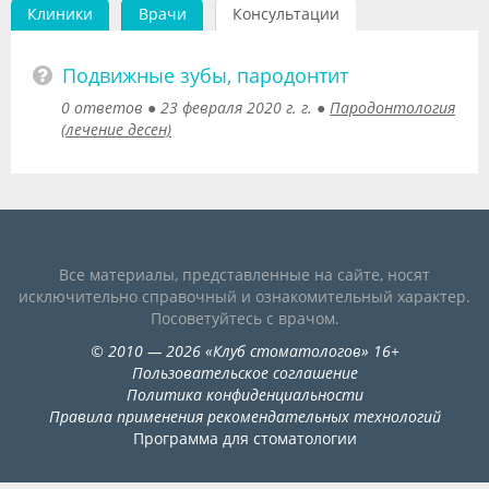
Клиники
Врачи
Консультации
Видео
Форум
Подвижные зубы, пародонтит
0 ответов
●
23 февраля 2020 г. г.
●
Пародонтология
Клиники
(лечение десен)
Специалисты
Галерея
Блоги
Все материалы, представленные на сайте, носят
Лаборатории
исключительно справочный и ознакомительный характер.
Посоветуйтесь с врачом.
©
2010
— 2026
«
Клуб стоматологов
»
16+
Пользовательское соглашение
Политика конфиденциальности
Правила применения рекомендательных технологий
Программа для стоматологии