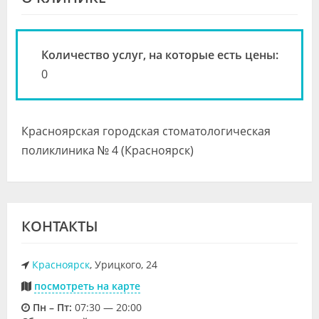
Видео
Форум
Количество услуг, на которые есть цены:
Клиники
0
Специалисты
Красноярская городская стоматологическая
Галерея
поликлиника № 4 (Красноярск)
Блоги
Лаборатории
КОНТАКТЫ
Красноярск
, Урицкого, 24
посмотреть на карте
Пн – Пт:
07:30 — 20:00