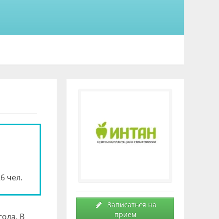
6 чел.
Записаться на
прием
ода. В