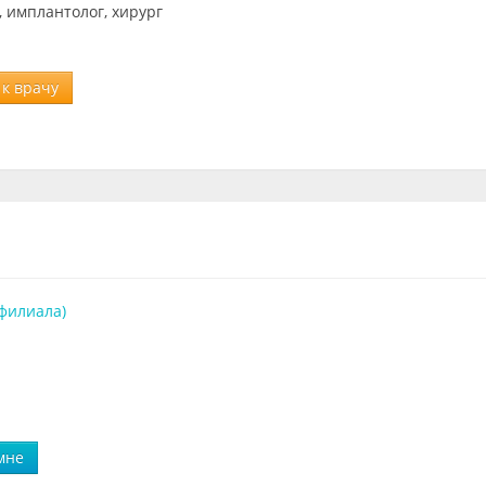
, имплантолог, хирург
к врачу
 филиала)
мне