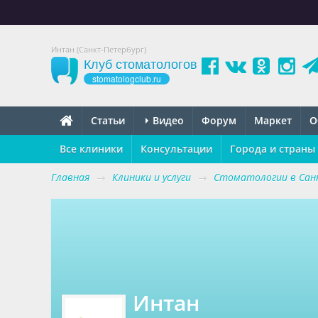
Интан (Санкт-Петербург)
Клуб стоматологов
stomatologclub.ru
Статьи
Видео
Форум
Маркет
О
Все клиники
Консультации
Города и страны
Главная
→
Клиники и услуги
→
Стоматологии в Сан
Интан