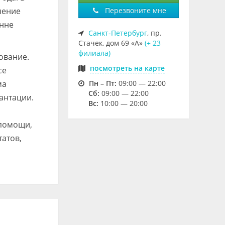
чение
Перезвоните мне
онне
Санкт-Петербург
, пр.
Стачек, дом 69 «А»
(+ 23
филиала)
ование.
посмотреть на карте
се
ма
Пн – Пт:
09:00 — 22:00
Cб:
09:00 — 22:00
антации.
Вс:
10:00 — 20:00
 помощи,
атов,