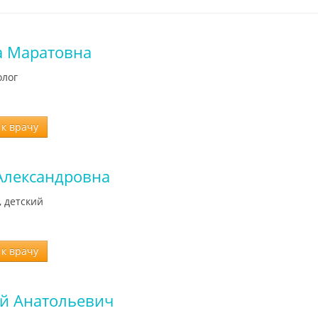
а Маратовна
олог
к врачу
Александровна
, детский
к врачу
й Анатольевич