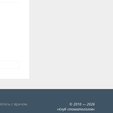
йтесь с врачом.
©
2010
— 2026
«
Клуб стоматологов
»