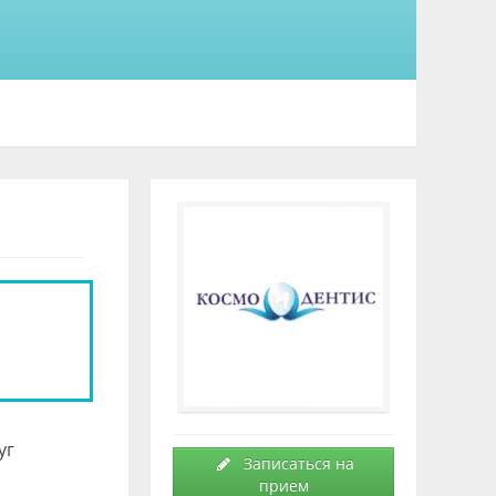
уг
Записаться на
прием