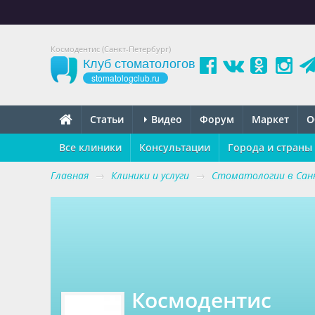
Космодентис (Санкт-Петербург)
Клуб стоматологов
stomatologclub.ru
Статьи
Видео
Форум
Маркет
О
Все клиники
Консультации
Города и страны
Главная
→
Клиники и услуги
→
Стоматологии в Сан
Космодентис