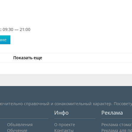
:
09:30 — 21:00
мне
Показать еще
лючительно справочный и ознакомительный характер. Посовету
Инфо
Реклама
Объявления
О проекте
Реклама стома
Обучение
Контакты
Реклама для п