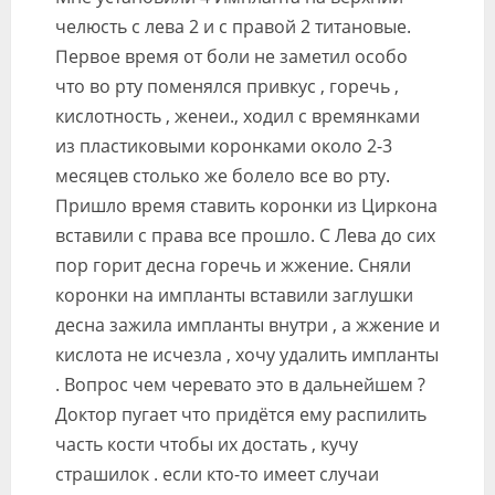
Видео
челюсть с лева 2 и с правой 2 титановые.
Первое время от боли не заметил особо
Форум
что во рту поменялся привкус , горечь ,
Клиники
кислотность , женеи., ходил с времянками
из пластиковыми коронками около 2-3
Специалисты
месяцев столько же болело все во рту.
Пришло время ставить коронки из Циркона
Галерея
вставили с права все прошло. С Лева до сих
Блоги
пор горит десна горечь и жжение. Сняли
коронки на импланты вставили заглушки
Лаборатории
десна зажила импланты внутри , а жжение и
кислота не исчезла , хочу удалить импланты
. Вопрос чем черевато это в дальнейшем ?
Доктор пугает что придётся ему распилить
часть кости чтобы их достать , кучу
страшилок . если кто-то имеет случаи