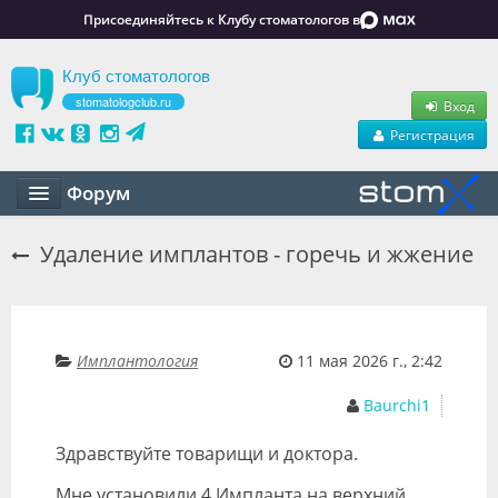
Присоединяйтесь к Клубу стоматологов в
Клуб стоматологов
stomatologclub.ru
Вход
Регистрация
Форум
Статьи
Удаление имплантов - горечь и жжение
Маркет
Обучение
Имплантология
11 мая 2026 г., 2:42
Вакансии
Baurchi1
Резюме
Здравствуйте товарищи и доктора.
Объявления
Мне установили 4 Импланта на верхний