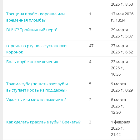
2026 г., 8:53
Видео
Трещина в зубе - коронка или
1
17 мая 2026
Форум
временная пломба?
г., 13:34
ВНЧС? Тройничный нерв?
7
29 марта
Клиники
2026 г., 5:37
Специалисты
горечь во рту после установки
47
27 марта
коронок
2026 г., 6:52
Галерея
Боль в зубе после лечения
4
23 марта
2026 г.,
Блоги
16:35
Травма зуба (пошатывает зуб и
5
9 марта
Лаборатории
выступает кровь из под десны)
2026 г., 0:29
Удалять или можно вылечить?
2
8 марта
2026 г.,
12:30
Как сделать красивые зубы? Брекеты?
3
1 февраля
2026 г.,
21:42