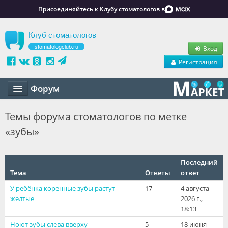
Присоединяйтесь к Клубу стоматологов в
Клуб стоматологов
stomatologclub.ru
Вход
Регистрация
Форум
Статьи
Темы форума стоматологов по метке
«зубы»
Маркет
Обучение
Последний
Тема
Вакансии
Ответы
ответ
У ребёнка коренные зубы растут
17
4 августа
Резюме
желтые
2026 г.,
18:13
Объявления
Ноют зубы слева вверху
5
18 июня