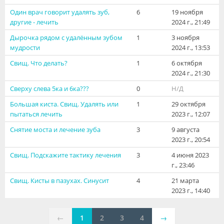
Видео
Один врач говорит удалять зуб,
6
19 ноября
другие - лечить
2024 г., 21:49
Форум
Дырочка рядом с удалённым зубом
1
3 ноября
мудрости
2024 г., 13:53
Клиники
Свищ. Что делать?
1
6 октября
Специалисты
2024 г., 21:30
Сверху слева 5ка и 6ка???
0
Н/Д
Галерея
Большая киста. Свищ. Удалять или
1
29 октября
Блоги
пытаться лечить
2023 г., 12:07
Снятие моста и лечение зуба
3
9 августа
Лаборатории
2023 г., 20:54
Свищ. Подскажите тактику лечения
3
4 июня 2023
г., 23:46
Свищ. Кисты в пазухах. Синусит
4
21 марта
2023 г., 14:40
←
1
2
3
4
→