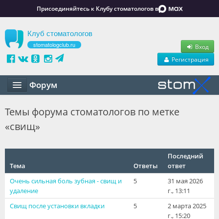
Присоединяйтесь к Клубу стоматологов в
Клуб стоматологов
stomatologclub.ru
Вход
Регистрация
Форум
Статьи
Темы форума стоматологов по метке
«свищ»
Маркет
Обучение
Последний
Тема
Вакансии
Ответы
ответ
Очень сильная боль зубная - свищ и
5
31 мая 2026
Резюме
удаление
г., 13:11
Свищ после установки вкладки
5
2 марта 2025
Объявления
г., 15:20